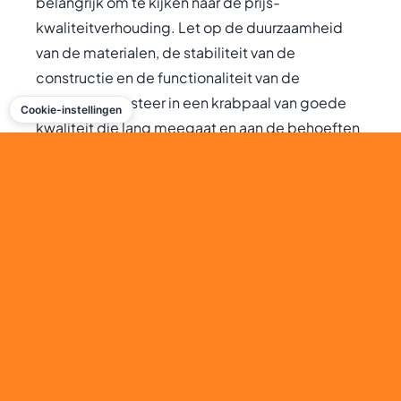
belangrijk om te kijken naar de prijs-
kwaliteitverhouding. Let op de duurzaamheid
van de materialen, de stabiliteit van de
constructie en de functionaliteit van de
krabpaal. Investeer in een krabpaal van goede
Cookie-instellingen
kwaliteit die lang meegaat en aan de behoeften
van je kat voldoet.
Conclusie
Een beige krabpaal biedt zowel praktische
voordelen als esthetische waarde. Het is een
duurzame en functionele keuze voor het voldoen
aan de natuurlijke krabbehoeften van je kat,
terwijl het ook een harmonieus onderdeel vormt
van je interieur. Door rekening te houden met de