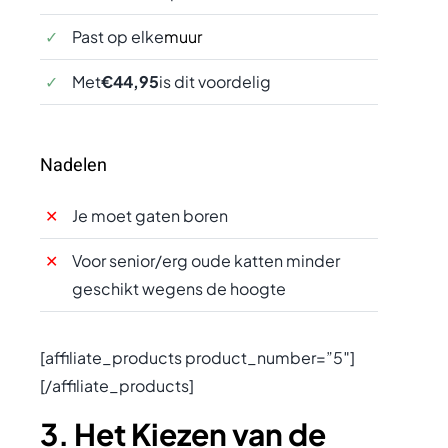
Past op elke
muur
Met
€44,95
is dit voordelig
Nadelen
Je moet gaten boren
Voor senior/erg oude katten minder
geschikt wegens de hoogte
[affiliate_products product_number=”5″]
[/affiliate_products]
3. Het Kiezen van de