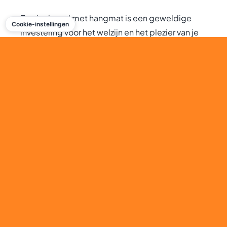
Een krabpaal met hangmat is een geweldige
Cookie-instellingen
investering voor het welzijn en het plezier van je
kat. Het biedt een plek waar je kat kan krabben,
rusten, spelen en bewegen. Door de juiste
krabpaal met hangmat te kiezen en je kat te
begeleiden bij het gebruik ervan, geef je je kat
een comfortabele en stimulerende speelplek.
Aarzel niet om een krabpaal met hangmat aan te
schaffen en je kat te verwennen met deze
veelzijdige meubelstukken. Je kat zal er dol op
zijn!
Veelgestelde vragen
(FAQ)