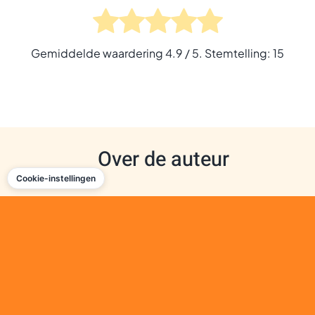
Gemiddelde waardering
4.9
/ 5. Stemtelling:
15
Over de auteur
Cookie-instellingen
Virginia uit Amerongen is een
toegewijde kattenliefhebber met een
zwak voor rode katers en zachte
pootjes. Op haar website deelt ze alles
wat je moet weten over de beste
krabpalen voor jouw kat — getest,
beoordeeld en met liefde