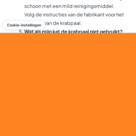
schoon met een mild reinigingsmiddel.
Volg de instructies van de fabrikant voor het
reinigen van de krabpaal.
Cookie-instellingen
Wat als mijn kat de krabpaal niet gebruikt?
Als je kat de krabpaal niet lijkt te gebruiken,
probeer dan verschillende
kraboppervlakken en texturen om te zien
wat haar voorkeur heeft. Plaats de krabpaal
ook op een locatie waar je kat vaak komt.
Gebruik eventueel kattenlokstoffen om de
aantrekkingskracht van de krabpaal te
vergroten.
Hoe nuttig was dit bericht?
Klik op een ster om deze te beoordelen!